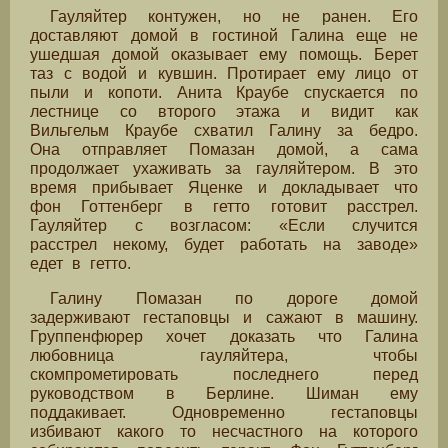
Гауляйтер контужен, но не ранен. Его
доставляют домой в гостиной Галина еще не
ушедшая домой оказывает ему помощь. Берет
таз с водой и кувшин. Протирает ему лицо от
пыли и копоти. Анита Краубе спускается по
лестнице со второго этажа и видит как
Вильгельм Краубе схватил Галину за бедро.
Она отправляет Помазан домой, а сама
продолжает ухаживать за гауляйтером. В это
время прибывает Яценке и докладывает что
фон Готтенберг в гетто готовит расстрел.
Гауляйтер с возгласом: «Если случится
расстрел некому, будет работать на заводе»
едет в гетто.
Галину Помазан по дороге домой
задерживают гестаповцы и сажают в машину.
Группенфюрер хочет доказать что Галина
любовница гауляйтера, чтобы
скомпрометировать последнего перед
руководством в Берлине. Шиман ему
поддакивает. Одновременно гестаповцы
избивают какого то несчастного на которого