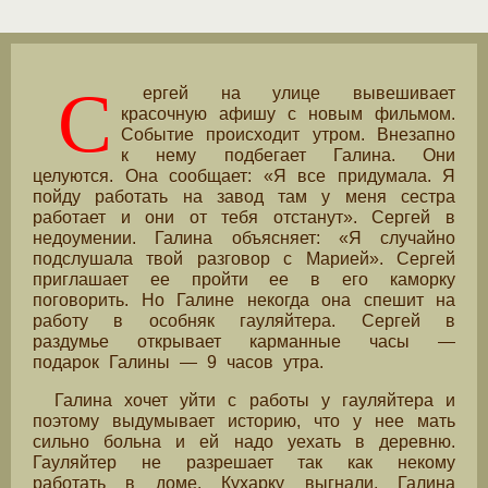
С
ергей на улице вывешивает
красочную афишу с новым фильмом.
Событие происходит утром. Внезапно
к нему подбегает Галина. Они
целуются. Она сообщает: «Я все придумала. Я
пойду работать на завод там у меня сестра
работает и они от тебя отстанут». Сергей в
недоумении. Галина объясняет: «Я случайно
подслушала твой разговор с Марией». Сергей
приглашает ее пройти ее в его каморку
поговорить. Но Галине некогда она спешит на
работу в особняк гауляйтера. Сергей в
раздумье открывает карманные часы —
подарок Галины — 9 часов утра.
Галина хочет уйти с работы у гауляйтера и
поэтому выдумывает историю, что у нее мать
сильно больна и ей надо уехать в деревню.
Гауляйтер не разрешает так как некому
работать в доме. Кухарку выгнали. Галина