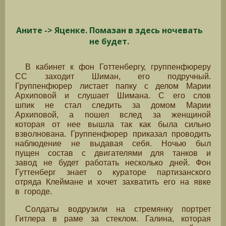
Аните -> Яценке. Помазан в здесь ночевать
не будет.
В кабинет к фон Готтенбергу, группенфюреру
СС заходит Шиман, его подручный.
Группенфюрер листает папку с делом Марии
Архиповой и слушает Шимана. С его слов
шпик не стал следить за домом Марии
Архиповой, а пошел вслед за женщиной
которая от нее вышла так как была сильно
взволнована. Группенфюрер приказал проводить
наблюдение не выдавая себя. Ночью был
пущен состав с двигателями для танков и
завод не будет работать несколько дней. Фон
Гуттенберг знает о кураторе партизанского
отряда Клеймане и хочет захватить его на явке
в городе.
Солдаты водрузили на стремянку портрет
Гитлера в раме за стеклом. Галина, которая