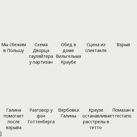
Мы сбежим
Схема
Обед в
Сцена из
Взрыв
в Польшу
Дворца
доме
спектакля
гауляйтера
Вильгельма
у партизан
Краубе
Галина
Разговор у
Вербовка
Краузе
Помазан в
помогает
фон
Галины
останавливает
гестапо
после
Готтенберга
расстрелы в
взрыва
гетто
]